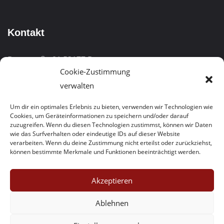
Kontakt
Burgstraße 81
53177 Bonn
Cookie-Zustimmung
Telefon:
0228 – 323005-0
verwalten
Kostenfreie Hotline:
0800/1003777
Um dir ein optimales Erlebnis zu bieten, verwenden wir Technologien wie
Cookies, um Geräteinformationen zu speichern und/oder darauf
E-Mail:
info@bwabonn.de
zuzugreifen. Wenn du diesen Technologien zustimmst, können wir Daten
wie das Surfverhalten oder eindeutige IDs auf dieser Website
verarbeiten. Wenn du deine Zustimmung nicht erteilst oder zurückziehst,
können bestimmte Merkmale und Funktionen beeinträchtigt werden.
Akzeptieren
Ablehnen
BWA GmbH
© 1997 - 2026 All Right Reserved