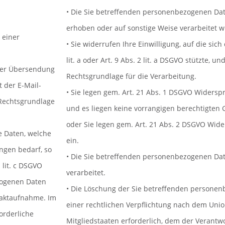
• Die Sie betreffenden personenbezogenen Date
erhoben oder auf sonstige Weise verarbeitet 
 einer
• Sie widerrufen Ihre Einwilligung, auf die sich
lit. a oder Art. 9 Abs. 2 lit. a DSGVO stützte, u
iner Übersendung
Rechtsgrundlage für die Verarbeitung.
t der E-Mail-
• Sie legen gem. Art. 21 Abs. 1 DSGVO Widersp
 Rechtsgrundlage
und es liegen keine vorrangigen berechtigten 
oder Sie legen gem. Art. 21 Abs. 2 DSGVO Wid
e Daten, welche
ein.
ungen bedarf, so
• Die Sie betreffenden personenbezogenen D
 lit. c DSGVO
verarbeitet.
zogenen Daten
• Die Löschung der Sie betreffenden personen
taktaufnahme. Im
einer rechtlichen Verpflichtung nach dem Uni
orderliche
Mitgliedstaaten erforderlich, dem der Verantwor