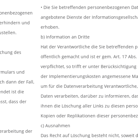
• Die Sie betreffenden personenbezogenen Da
rsonenbezogenen
angebotene Dienste der Informationsgesellsch
verhindern und
erhoben.
stellen.
b) Information an Dritte
Hat der Verantwortliche die Sie betreffenden
eichung des
öffentlich gemacht und ist er gem. Art. 17 Ab
verpflichtet, so trifft er unter Berücksichtigu
rmulars und
der Implementierungskosten angemessene Maß
ch dann der Fall,
um für die Datenverarbeitung Verantwortliche
ndet ist die
Daten verarbeiten, darüber zu informieren, das
st, dass der
ihnen die Löschung aller Links zu diesen per
Kopien oder Replikationen dieser personenbe
c) Ausnahmen
Verarbeitung der
Das Recht auf Löschung besteht nicht, soweit d