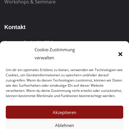
Workshops & Seminare
Kontakt
Burgstraße 81
53177 Bonn
Cookie-Zustimmung
Telefon:
0228 – 323005-0
verwalten
Kostenfreie Hotline:
0800/1003777
Um dir ein optimales Erlebnis zu bieten, verwenden wir Technologien wie
Cookies, um Geräteinformationen zu speichern und/oder darauf
E-Mail:
info@bwabonn.de
zuzugreifen. Wenn du diesen Technologien zustimmst, können wir Daten
wie das Surfverhalten oder eindeutige IDs auf dieser Website
verarbeiten. Wenn du deine Zustimmung nicht erteilst oder zurückziehst,
können bestimmte Merkmale und Funktionen beeinträchtigt werden.
Akzeptieren
Ablehnen