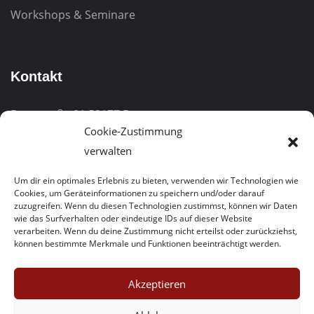
Workshops & Seminare
Kontakt
Burgstraße 81
53177 Bonn
Cookie-Zustimmung
Telefon:
0228 – 323005-0
verwalten
Kostenfreie Hotline:
0800/1003777
Um dir ein optimales Erlebnis zu bieten, verwenden wir Technologien wie
Cookies, um Geräteinformationen zu speichern und/oder darauf
E-Mail:
info@bwabonn.de
zuzugreifen. Wenn du diesen Technologien zustimmst, können wir Daten
wie das Surfverhalten oder eindeutige IDs auf dieser Website
verarbeiten. Wenn du deine Zustimmung nicht erteilst oder zurückziehst,
können bestimmte Merkmale und Funktionen beeinträchtigt werden.
Akzeptieren