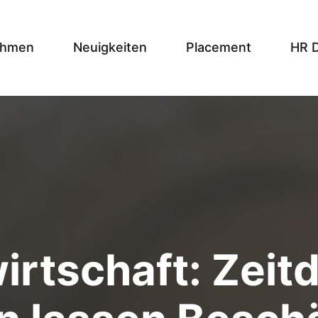
ehmen
Neuigkeiten
Placement
HR 
irtschaft: Zeit